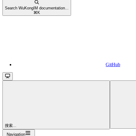
Search WuKongIM documentation...
⌘
K
GitHub
搜索...
Navigation