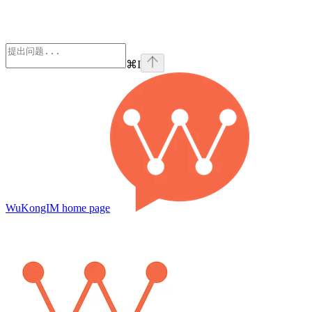
⌘
I
WuKongIM
home page