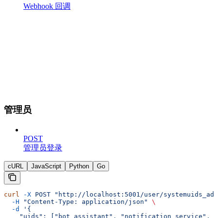
Webhook 回调
管理员
POST
管理员登录
cURL
JavaScript
Python
Go
curl
 -X
 POST
 "http://localhost:5001/user/systemuids_add
  -H
 "Content-Type: application/json"
 \
  -d
 '{
    "uids": ["bot_assistant", "notification_service", "