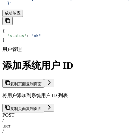
  }'
成功响应
{
  "status"
: 
"ok"
}
用户管理
添加系统用户 ID
复制页面
复制页面
将用户添加到系统用户 ID 列表
复制页面
复制页面
POST
/
user
/