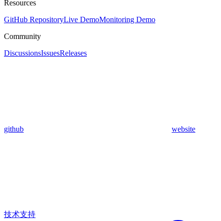
Resources
GitHub Repository
Live Demo
Monitoring Demo
Community
Discussions
Issues
Releases
github
website
技术支持