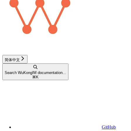
简体中文
Search WuKongIM documentation...
⌘
K
GitHub