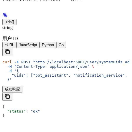
uids[]
string
用户 ID
cURL
JavaScript
Python
Go
curl
 -X
 POST
 "http://localhost:5001/user/systemuids_add
  -H
 "Content-Type: application/json"
 \
  -d
 '{
    "uids": ["bot_assistant", "notification_service", "
  }'
成功响应
{
  "status"
: 
"ok"
}