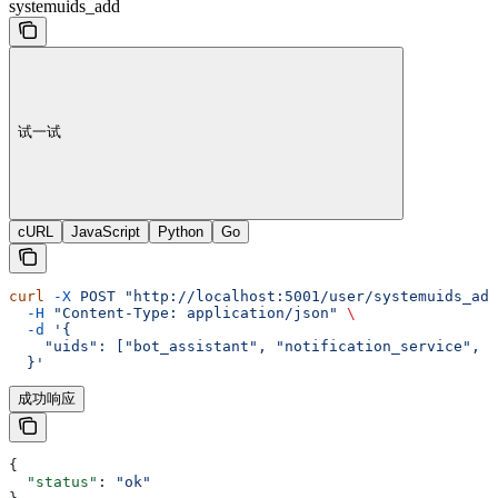
systemuids_add
试一试
cURL
JavaScript
Python
Go
curl
 -X
 POST
 "http://localhost:5001/user/systemuids_add
  -H
 "Content-Type: application/json"
 \
  -d
 '{
    "uids": ["bot_assistant", "notification_service", "
  }'
成功响应
{
  "status"
: 
"ok"