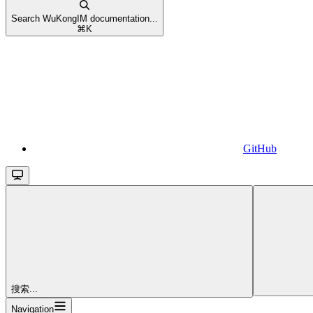
Search WuKongIM documentation...
⌘
K
GitHub
搜索...
Navigation