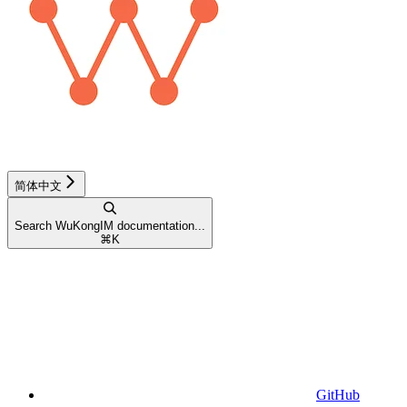
简体中文
Search WuKongIM documentation...
⌘
K
GitHub