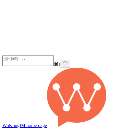
⌘
I
WuKongIM
home page