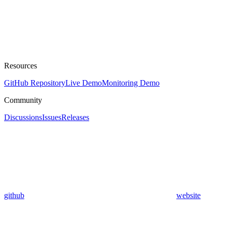
Resources
GitHub Repository
Live Demo
Monitoring Demo
Community
Discussions
Issues
Releases
github
website