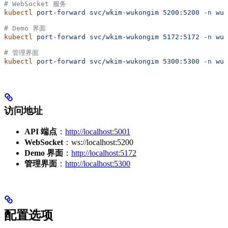
# WebSocket 服务
kubectl
 port-forward
 svc/wkim-wukongim
 5200:5200
 -n
 wuk
# Demo 界面
kubectl
 port-forward
 svc/wkim-wukongim
 5172:5172
 -n
 wuk
# 管理界面
kubectl
 port-forward
 svc/wkim-wukongim
 5300:5300
 -n
 wuk
访问地址
API 端点
：
http://localhost:5001
WebSocket
：ws://localhost:5200
Demo 界面
：
http://localhost:5172
管理界面
：
http://localhost:5300
配置选项