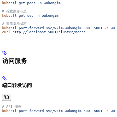
kubectl
 get
 pods
 -n
 wukongim
# 检查服务状态
kubectl
 get
 svc
 -n
 wukongim
# 查看集群状态
kubectl
 port-forward
 svc/wkim-wukongim
 5001:5001
 -n
 wuk
curl
 http://localhost:5001/cluster/nodes
访问服务
端口转发访问
# API 服务
kubectl
 port-forward
 svc/wkim-wukongim
 5001:5001
 -n
 wuk