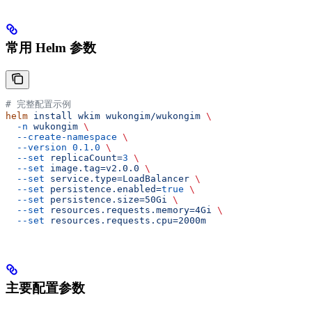
常用 Helm 参数
# 完整配置示例
helm
 install
 wkim
 wukongim/wukongim
 \
  -n
 wukongim
 \
  --create-namespace
 \
  --version
 0.1.0
 \
  --set
 replicaCount=
3
 \
  --set
 image.tag=v2.0.0
 \
  --set
 service.type=LoadBalancer
 \
  --set
 persistence.enabled=
true
 \
  --set
 persistence.size=50Gi
 \
  --set
 resources.requests.memory=4Gi
 \
  --set
 resources.requests.cpu=2000m
主要配置参数