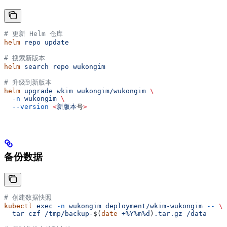
# 更新 Helm 仓库
helm
 repo
 update
# 搜索新版本
helm
 search
 repo
 wukongim
# 升级到新版本
helm
 upgrade
 wkim
 wukongim/wukongim
 \
  -n
 wukongim
 \
  --version
 <
新版本
号
>
备份数据
# 创建数据快照
kubectl
 exec
 -n
 wukongim
 deployment/wkim-wukongim
 --
 \
  tar
 czf
 /tmp/backup-
$(
date
 +%Y%m%d
)
.tar.gz
 /data