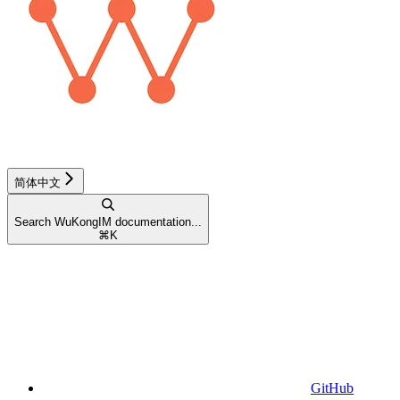
简体中文
Search WuKongIM documentation...
⌘
K
GitHub