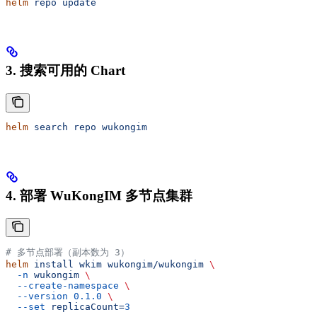
helm
 repo
 update
3. 搜索可用的 Chart
helm
 search
 repo
 wukongim
4. 部署 WuKongIM 多节点集群
# 多节点部署（副本数为 3）
helm
 install
 wkim
 wukongim/wukongim
 \
  -n
 wukongim
 \
  --create-namespace
 \
  --version
 0.1.0
 \
  --set
 replicaCount=
3