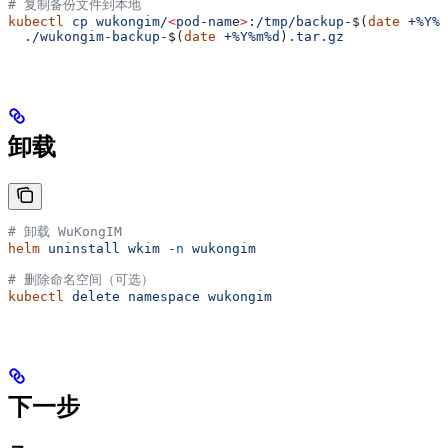
# 复制备份文件到本地
kubectl
 cp
 wukongim/
<
pod-nam
e
>
:/tmp/backup-
$(
date
 +%Y%m
  ./wukongim-backup-
$(
date
 +%Y%m%d
)
.tar.gz
卸载
# 卸载 WuKongIM
helm
 uninstall
 wkim
 -n
 wukongim
# 删除命名空间（可选）
kubectl
 delete
 namespace
 wukongim
下一步