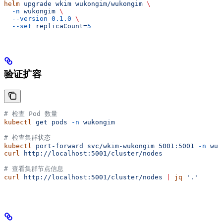
helm
 upgrade
 wkim
 wukongim/wukongim
 \
  -n
 wukongim
 \
  --version
 0.1.0
 \
  --set
 replicaCount=
5
验证扩容
# 检查 Pod 数量
kubectl
 get
 pods
 -n
 wukongim
# 检查集群状态
kubectl
 port-forward
 svc/wkim-wukongim
 5001:5001
 -n
 wuk
curl
 http://localhost:5001/cluster/nodes
# 查看集群节点信息
curl
 http://localhost:5001/cluster/nodes
 |
 jq
 '.'