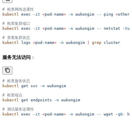
# 检查网络连通性
kubectl
 exec
 -it
 <
pod-nam
e
>
 -n
 wukongim
 --
 ping
 <
other-
# 检查集群端口
kubectl
 exec
 -it
 <
pod-nam
e
>
 -n
 wukongim
 --
 netstat
 -tul
# 查看集群状态
kubectl
 logs
 <
pod-nam
e
>
 -n
 wukongim
 |
 grep
 cluster
服务无法访问
：
# 检查服务状态
kubectl
 get
 svc
 -n
 wukongim
# 检查端点
kubectl
 get
 endpoints
 -n
 wukongim
# 测试服务连通性
kubectl
 exec
 -it
 <
pod-nam
e
>
 -n
 wukongim
 --
 wget
 -qO-
 ht